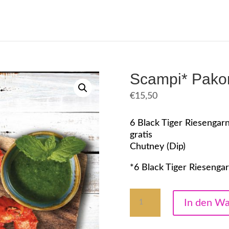
Scampi* Pako
€
15,50
6 Black Tiger Riesengar
gratis
Chutney (Dip)
*6 Black Tiger Riesenga
Scampi*
In den W
Pakora
Menge