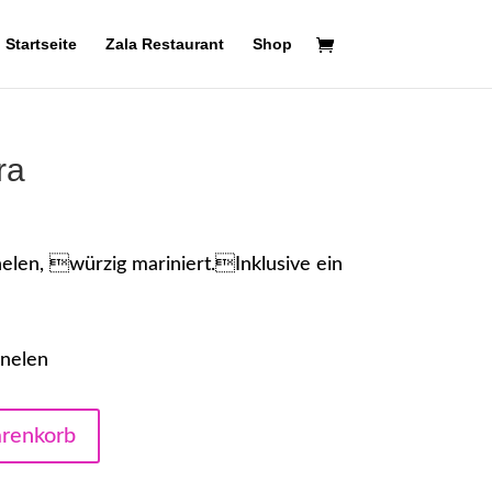
Startseite
Zala Restaurant
Shop
ra
nelen, würzig mariniert.Inklusive ein
rnelen
arenkorb